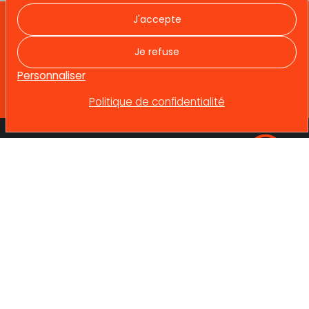
J'accepte
DÉCOUVREZ NOTRE SAVOIR-FAIRE
Je refuse
Nos compétences
Personnaliser
Politique de confidentialité
Qui sommes-nous ?
Contactez-nous !
Expertises
Contactez-nous !
Références
Recrutement
Actualités
betrec@betrec.com
Mentions Légales
Témoignages