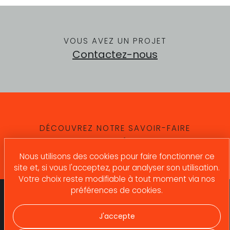
VOUS AVEZ UN PROJET
Contactez-nous
DÉCOUVREZ NOTRE SAVOIR-FAIRE
Nos compétences
Nous utilisons des cookies pour faire fonctionner ce
site et, si vous l'acceptez, pour analyser son utilisation.
Votre choix reste modifiable à tout moment via nos
préférences de cookies.
Qui sommes-nous ?
Contactez-nous !
Expertises
J'accepte
Contactez-nous !
Références