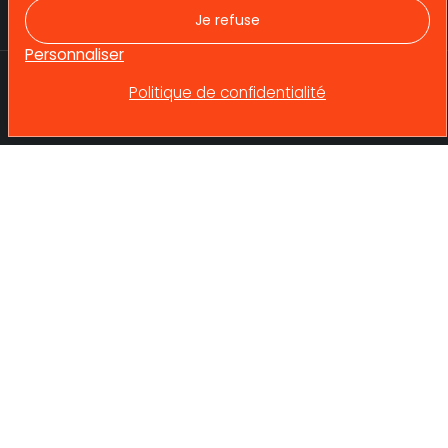
Recrutement
Je refuse
Actualités
Personnaliser
Politique de confidentialité
betrec@betrec.com
Mentions Légales
Témoignages
4 avenue Doyen Louis Weil
38024 GRENOBLE
© 2025 Tous droits réservés. Betrec Ingénierie